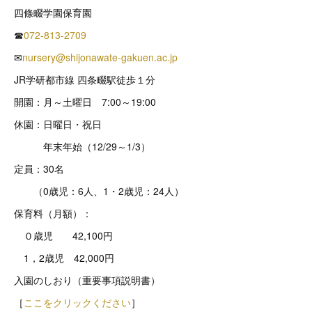
四條畷学園保育園
☎
072-813-2709
✉
nursery@shijonawate-gakuen.ac.jp
JR学研都市線 四条畷駅徒歩１分
開園：月～土曜日 7:00～19:00
休園：日曜日・祝日
年末年始（12/29～1/3）
定員：30名
（0歳児：6人、1・2歳児：24人）
保育料（月額）：
０歳児 42,100円
1，2歳児 42,000円
入園のしおり（重要事項説明書）
［
ここをクリックください
］